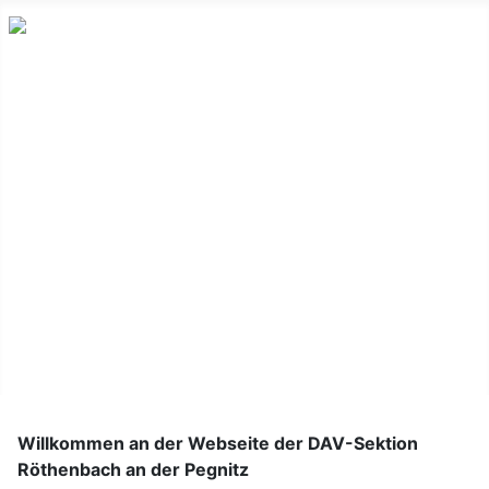
Home
Infos zu 10km von Röthenbach
Bergsport
Vereinsfahrzeug
Sektionshütte
Sektionshefte
Willkommen an der Webseite der DAV-Sektion
Röthenbach an der Pegnitz