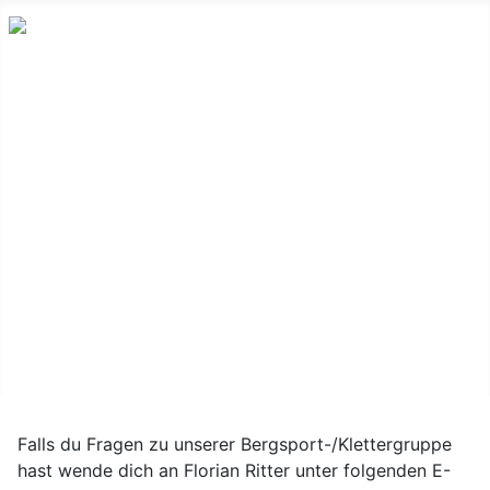
Home
Infos zu 10km von Röthenbach
Bergsport
Vereinsfahrzeug
Sektionshütte
Sektionshefte
Falls du Fragen zu unserer Bergsport-/Klettergruppe
hast wende dich an Florian Ritter unter folgenden E-