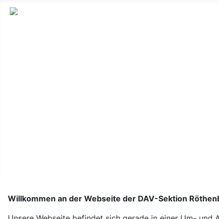
Home
Infos zu 10km von Röthenbach
Bergsport
Vereinsfahrzeug
Sektionshütte
Sektionshefte
Willkommen an der Webseite der DAV-Sektion Röthenb
Unsere Webseite befindet sich gerade in einer Um- und A