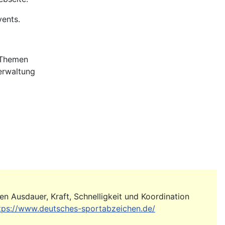
vents.
 Themen
erwaltung
en Ausdauer, Kraft, Schnelligkeit und Koordination
tps://www.deutsches-sportabzeichen.de/