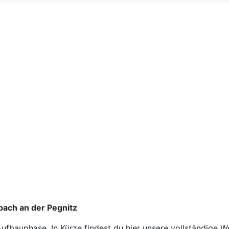
ach an der Pegnitz
ufbauphase. In Kürze findest du hier unsere vollständige W