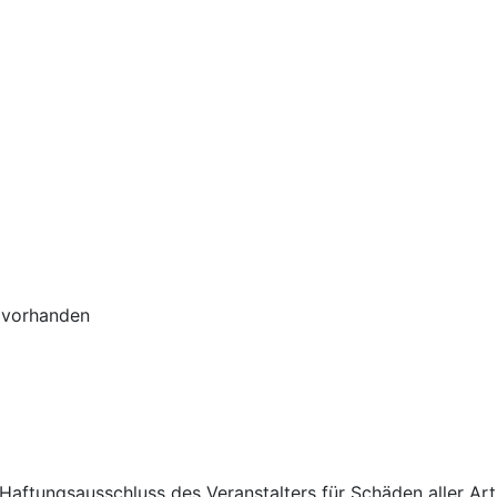
 vorhanden
aftungsausschluss des Veranstalters für Schäden aller Art